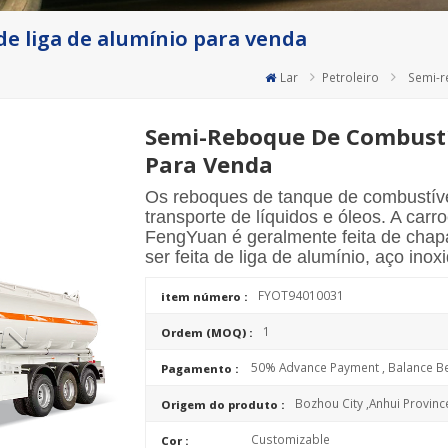
e liga de alumínio para venda
Lar
Petroleiro
Semi-r
Semi-Reboque De Combustí
Para Venda
Os reboques de tanque de combustíve
transporte de líquidos e óleos. A car
FengYuan é geralmente feita de cha
ser feita de liga de alumínio, aço inoxi
FYOT94010031
item número :
1
Ordem (MOQ) :
50% Advance Payment , Balance Be
Pagamento :
Bozhou City ,Anhui Provinc
Origem do produto :
Customizable
Cor :