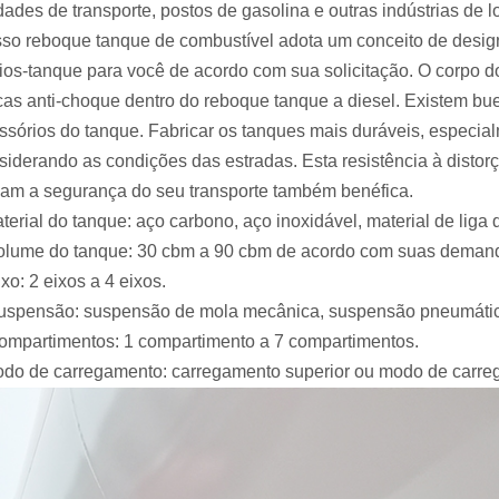
dades de transporte, postos de gasolina e outras indústrias de lo
so reboque tanque de combustível adota um conceito de desi
ios-tanque para você de acordo com sua solicitação. O corpo do
cas anti-choque dentro do reboque tanque a diesel. Existem bue
ssórios do tanque. Fabricar os tanques mais duráveis, especia
siderando as condições das estradas. Esta resistência à distorç
nam a segurança do seu transporte também benéfica.
aterial do tanque: aço carbono, aço inoxidável, material de liga 
olume do tanque: 30 cbm a 90 cbm de acordo com suas deman
ixo: 2 eixos a 4 eixos.
uspensão: suspensão de mola mecânica, suspensão pneumática
ompartimentos: 1 compartimento a 7 compartimentos.
odo de carregamento: carregamento superior ou modo de carreg