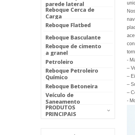
uni
parede lateral
Reboque Cerca de
Nos
Carga
nav
Reboque Flatbed
pla
ace
Reboque Basculante
con
Reboque de cimento
tor
a granel
- M
Petroleiro
– V
Reboque Petroleiro
– E
Químico
– S
Reboque Betoneira
– C
Veículo de
- M
Saneamento
PRODUTOS
PRINCIPAIS