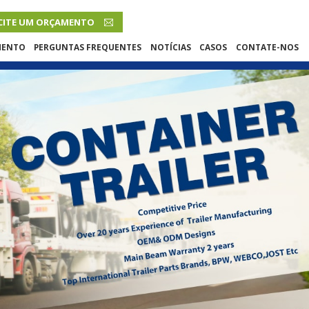
CITE UM ORÇAMENTO
PORTUGUÊS
MENTO
PERGUNTAS FREQUENTES
NOTÍCIAS
CASOS
CONTATE-NOS
English
French
Русский язык
Español
Português
Malay
ภาษา
بالعربية