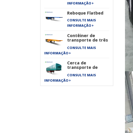
rodas New Energy
INFORMAÇÃO
Sanitation Series
Reboque Flatbed
CONSULTE MAIS
INFORMAÇÃO
Contêiner de
transporte de três
eixos semi-
CONSULTE MAIS
reboque de
esqueleto
INFORMAÇÃO
Cerca de
transporte de
carga de
CONSULTE MAIS
transporte de
mercadorias
INFORMAÇÃO
pesadas de 40 pés
semi-reboque