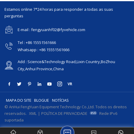
Estamos online 7*24 horas para responder a todas as suas
perguntas
E-mail : fengyuanhf02@fyvehicle.com
Tel : +86 15551561666
Whatsapp : +86 15551561666
Add : Science&Technology Road,Lixin Country,BoZhou
City,Anhui Province,China
MAPA DO SITE
BLOGUE
NOTÍCIAS
© AnHui FengYuan Equipment Technology Co.,Ltd. Todos os direitos
reservados.
XML
|
POLÍTICA DE PRIVACIDADE
Rede IPv6
suportada