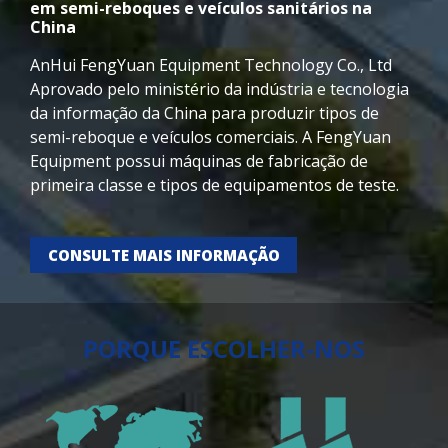
em semi-reboques e veículos sanitários na
China
AnHui FengYuan Equipment Technology Co., Ltd
Aprovado pelo ministério da indústria e tecnologia
da informação da China para produzir tipos de
semi-reboque e veículos comerciais. A FengYuan
Equipment possui máquinas de fabricação de
primeira classe e tipos de equipamentos de teste.
Baseado em design avançado, processamento de
qualidade, qc estrito, torne-se 6 séries 200 tipos de
CONSULTE MAIS INFORMAÇÃO
produtos, atendidos em 45 países, fornecedor de
reboques duráveis após 20 anos de
desenvolvimento.
PORQUE ESCOLHER-NOS