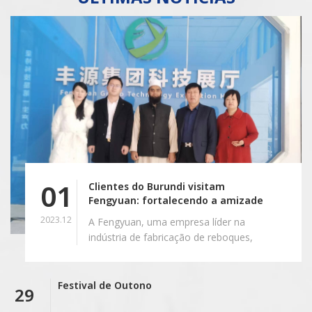
01
Clientes do Burundi visitam
Fengyuan: fortalecendo a amizade
e explorando oportunidades de
2023.12
A Fengyuan, uma empresa líder na
cooperação
indústria de fabricação de reboques,
recebeu recentemente uma delegação
de estimados clientes do Burundi.
Temos uma parceria próspera e
Festival de Outono
29
duradoura e, desta vez, destina-se a