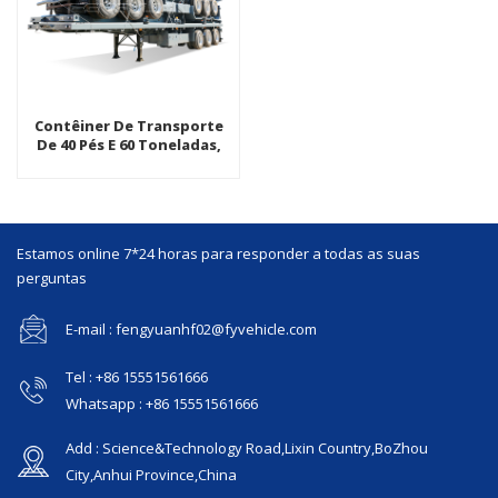
Contêiner De Transporte
De 40 Pés E 60 Toneladas,
Semi-Reboque De Caminhão
Plano De Três Eixos
Estamos online 7*24 horas para responder a todas as suas
perguntas
E-mail : fengyuanhf02@fyvehicle.com
Tel : +86 15551561666
Whatsapp : +86 15551561666
Add : Science&Technology Road,Lixin Country,BoZhou
City,Anhui Province,China