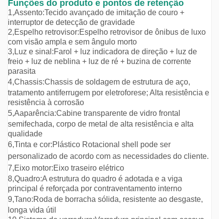
Funções do produto e pontos de retenção
1,
Assento:
Tecido avançado de imitação de couro +
interruptor de detecção de gravidade
2,
Espelho retrovisor:
Espelho retrovisor de ônibus de luxo
com visão ampla e sem ângulo morto
3,
Luz e sinal:
Farol + luz indicadora de direção + luz de
freio + luz de neblina + luz de ré + buzina de corrente
parasita
4,
C
hassis:
Chassis de soldagem de estrutura de aço,
tratamento antiferrugem por eletroforese; Alta resistência e
resistência à corrosão
5,
A
aparência:
Cabine transparente de vidro frontal
semifechada, corpo de metal de alta resistência e alta
qualidade
6,
Tinta e cor:
Plástico Rotacional
shell pode ser
personalizado de acordo com as necessidades do cliente.
7,
Eixo motor:
Eixo traseiro elétrico
8,
Quadro:
A estrutura do quadro é adotada e a viga
principal é reforçada por contraventamento interno
9,
T
ano:
Roda de borracha sólida, resistente ao desgaste,
longa vida útil