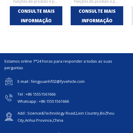
Funções do produto e pontos de retenção 1. Poeira, areia, pedra, folhas, galhos, sólidos suspensos, garrafas de cigarros e bebidas, parafusos e porcas e sistema de aspersão podem ser limpos para evitar poeira;2. Equipado com interface de abastecimento de água de hidrante, a velocidade de abastecimento de água é rápida, e o combate a incêndio municipal ao longo da estrada pode ser usado a qualquer momento;3. É equipado com ventilador elétrico de teto, que pode girar para a esquerda e para a direita, frente e trás, e é equipado com dispositivo de partida e parada não energizado;4. Projeto humanizado, bancada de operação fácil de entender.
Funções do produto e pontos de retenção 1, cabine totalmente selada, vítrea e transparente em três lados, boa visão da operação de limpeza, aparência perfeitaLixeira padrão 2.240L, fácil de substituir, não há necessidade de despejar lixo na estação de transferência, economizando tempo de ida e volta e maior eficiência operacional.3, escova de quatro lados + operação da escova principal, limpeza mais limpa, pulverização de água na frente da poeira, ventilador de sucção de poeira após poeira, evite a operação de poeira secundária.4, pode substituir a limpeza do carro de combustível grande, o custo de uso é de 10% do antigo, o efeito de limpeza é melhor.5, bateria de lítio opcional, além de ar condicionado.
CONSULTE MAIS
CONSULTE MAIS
INFORMAÇÃO
INFORMAÇÃO
Estamos online 7*24 horas para responder a todas as suas
perguntas
E-mail : fengyuanhf02@fyvehicle.com
Tel : +86 15551561666
Whatsapp : +86 15551561666
Add : Science&Technology Road,Lixin Country,BoZhou
City,Anhui Province,China