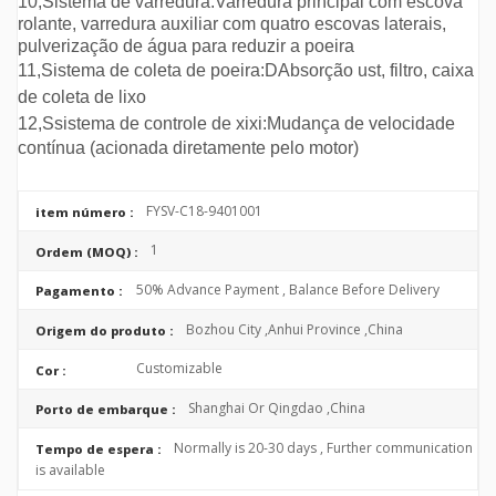
10,
Sistema de varredura:
Varredura principal com escova
rolante, varredura auxiliar com quatro escovas laterais,
pulverização de água para reduzir a poeira
11,
Sistema de coleta de poeira:
D
Absorção ust, filtro, caixa
de coleta de lixo
12,
S
sistema de controle de xixi:
Mudança de velocidade
contínua (acionada diretamente pelo motor)
FYSV-C18-9401001
item número :
1
Ordem (MOQ) :
50% Advance Payment , Balance Before Delivery
Pagamento :
Bozhou City ,Anhui Province ,China
Origem do produto :
Customizable
Cor :
Shanghai Or Qingdao ,China
Porto de embarque :
Normally is 20-30 days , Further communication
Tempo de espera :
is available