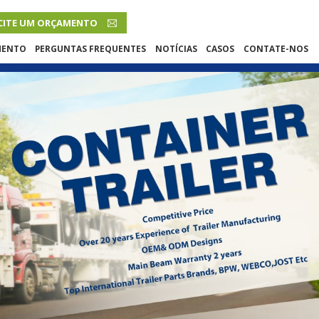
CITE UM ORÇAMENTO
PORTUGUÊS
MENTO
PERGUNTAS FREQUENTES
NOTÍCIAS
CASOS
CONTATE-NOS
English
French
Русский язык
Español
Português
Malay
ภาษา
بالعربية