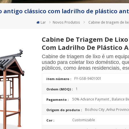
o antigo clássico com ladrilho de plástico an
Lar
Novos Produtos
Cabine de triagem de lix
Cabine De Triagem De Lixo 
Com Ladrilho De Plástico A
Cabine de triagem de lixo é um equi
usado para coletar lixo doméstico, q
públicos, como áreas residenciais, es
FY-GSB-9401001
item número :
1
Ordem (MOQ) :
50% Advance Payment , Balance Be
Pagamento :
Bozhou City ,Anhui Provinc
Origem do produto :
Customizable
Cor :