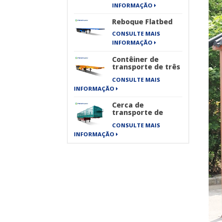
rodas New Energy
INFORMAÇÃO
Sanitation Series
Reboque Flatbed
CONSULTE MAIS
INFORMAÇÃO
Contêiner de
transporte de três
eixos semi-
CONSULTE MAIS
reboque de
esqueleto
INFORMAÇÃO
Cerca de
transporte de
carga de
CONSULTE MAIS
transporte de
mercadorias
INFORMAÇÃO
pesadas de 40 pés
semi-reboque