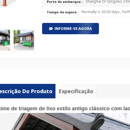
Shanghai Or Qingdao ,Chi
Porto de embarque :
Normally is 20-30 days , Furt
Tempo de espera :
INFORME-SE AGORA
escrição Do Produto
Especificação
ine de triagem de lixo estilo antigo clássico com lad