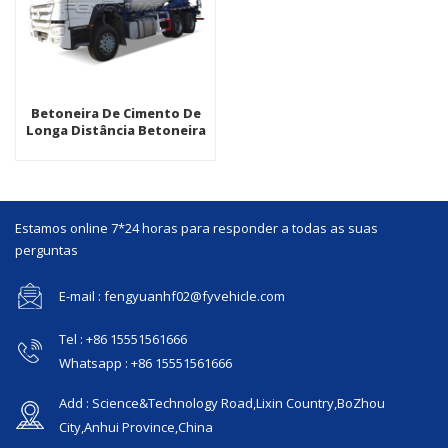
Betoneira De Cimento De
Longa Distância Betoneira
Auto-Carregável
Estamos online 7*24 horas para responder a todas as suas
perguntas
E-mail : fengyuanhf02@fyvehicle.com
Tel : +86 15551561666
Whatsapp : +86 15551561666
Add : Science&Technology Road,Lixin Country,BoZhou
City,Anhui Province,China