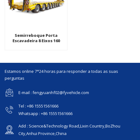
Semirreboque Porta
Escavadeira 8 Eixos 160
Toneladas Com Suspensão
Bogie
Estamos online 7*24 horas para responder a todas as suas
perguntas
E-mail : fengyuanhf02@fyvehicle.com
Tel : +86 15551561666
Whatsapp : +86 15551561666
Add : Science&Technology Road,Lixin Country,BoZhou
City,Anhui Province,China