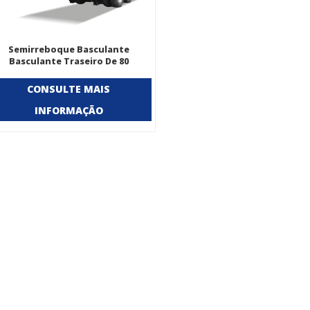
Semirreboque Basculante
Basculante Traseiro De 80
neladas Para Transporte Pesado
De 4 Eixos
CONSULTE MAIS
INFORMAÇÃO