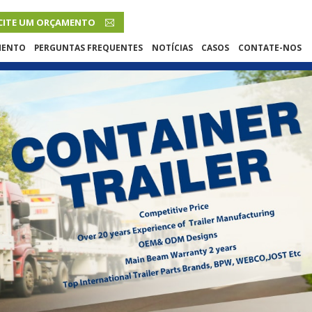
CITE UM ORÇAMENTO
PORTUGUÊS
MENTO
PERGUNTAS FREQUENTES
NOTÍCIAS
CASOS
CONTATE-NOS
English
French
Русский язык
Español
Português
Malay
ภาษา
بالعربية