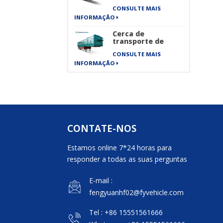
eixos semi-
CONSULTE MAIS
reboque de
esqueleto
INFORMAÇÃO
Cerca de
transporte de
carga de
CONSULTE MAIS
transporte de
mercadorias
INFORMAÇÃO
pesadas de 40 pés
semi-reboque
CONTATE-NOS
Estamos online 7*24 horas para
responder a todas as suas perguntas
E-mail :
fengyuanhf02@fyvehicle.com
Tel : +86 15551561666