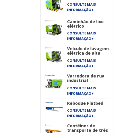
CONSULTE MAIS
INFORMAÇÃO
Caminhão de lixo
elétrico
CONSULTE MAIS
INFORMAÇÃO
Veículo de lavagem
elétrica de alta
pressão
CONSULTE MAIS
INFORMAÇÃO
Varredora de rua
industrial
totalmente
CONSULTE MAIS
elétrica de quatro
rodas New Energy
INFORMAÇÃO
Sanitation Series
Reboque Flatbed
CONSULTE MAIS
INFORMAÇÃO
Contêiner de
transporte de três