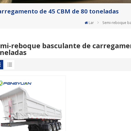
arregamento de 45 CBM de 80 toneladas
Lar
Semi-reboque ba
mi-reboque basculante de carregame
neladas