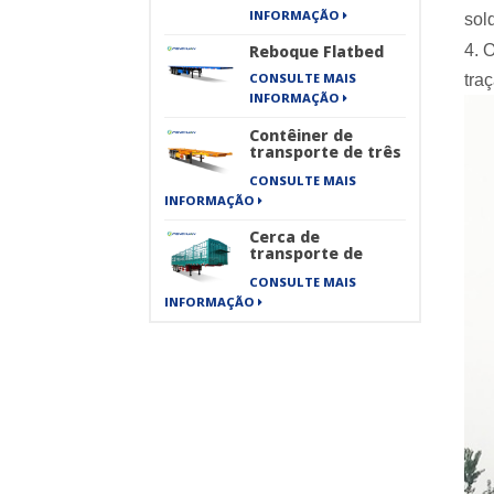
rodas New Energy
INFORMAÇÃO
sol
Sanitation Series
4. 
Reboque Flatbed
CONSULTE MAIS
tra
INFORMAÇÃO
Contêiner de
transporte de três
eixos semi-
CONSULTE MAIS
reboque de
esqueleto
INFORMAÇÃO
Cerca de
transporte de
carga de
CONSULTE MAIS
transporte de
mercadorias
INFORMAÇÃO
pesadas de 40 pés
semi-reboque