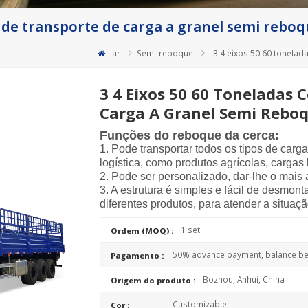
a de transporte de carga a granel semi rebo
Lar
Semi-reboque
3 4 eixos 50 60 tonelad
3 4 Eixos 50 60 Toneladas 
Carga A Granel Semi Rebo
Funções do reboque da cerca:
1. Pode transportar todos os tipos de carg
logística, como produtos agrícolas, cargas l
2. Pode ser personalizado, dar-lhe o mais
3. A estrutura é simples e fácil de desmon
diferentes produtos, para atender a situaçã
1 set
Ordem (MOQ) :
50% advance payment, balance bef
Pagamento :
Bozhou, Anhui, China
Origem do produto :
Customizable
Cor :