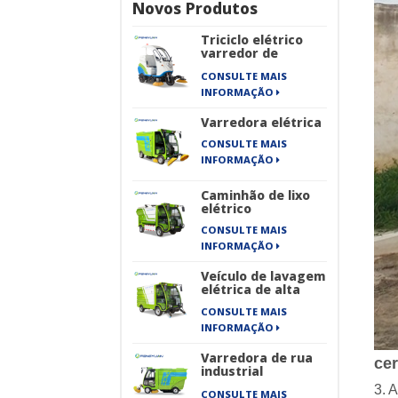
Novos Produtos
Triciclo elétrico
varredor de
estrada
CONSULTE MAIS
INFORMAÇÃO
Varredora elétrica
CONSULTE MAIS
INFORMAÇÃO
Caminhão de lixo
elétrico
CONSULTE MAIS
INFORMAÇÃO
Veículo de lavagem
elétrica de alta
pressão
CONSULTE MAIS
INFORMAÇÃO
Varredora de rua
cer
industrial
totalmente
3. 
CONSULTE MAIS
elétrica de quatro