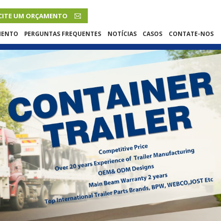
CITE UM ORÇAMENTO
PORTUGUÊS
MENTO
PERGUNTAS FREQUENTES
NOTÍCIAS
CASOS
CONTATE-NOS
English
French
Русский язык
Español
Português
Malay
ภาษา
بالعربية